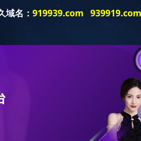
乐鱼（中国）一站式服务平台
关于我们
产品中心
留言中心
联系我们