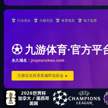
体育配套设
产品中心
乐鱼平台
人造草坪